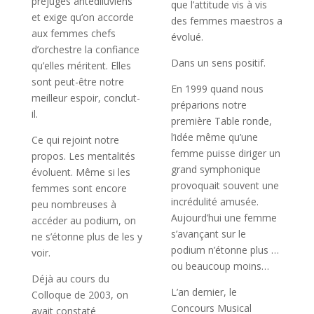
préjugés antédiluviens
que l’attitude vis à vis
et exige qu’on accorde
des femmes maestros a
aux femmes chefs
évolué.
d’orchestre la confiance
Dans un sens positif.
qu’elles méritent. Elles
sont peut-être notre
En 1999 quand nous
meilleur espoir, conclut-
préparions notre
il.
première Table ronde,
l’idée même qu’une
Ce qui rejoint notre
femme puisse diriger un
propos. Les mentalités
grand symphonique
évoluent. Même si les
provoquait souvent une
femmes sont encore
incrédulité amusée.
peu nombreuses à
Aujourd’hui une femme
accéder au podium, on
s’avançant sur le
ne s’étonne plus de les y
podium n’étonne plus …
voir.
ou beaucoup moins…
Déjà au cours du
L’an dernier, le
Colloque de 2003, on
Concours Musical
avait constaté